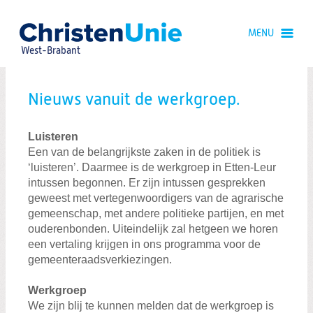
Spring
naar
MENU
Spring
naar
West-Brabant
de
inhoud
Spring
naar
Etten-Leur
Nieuws vanuit de werkgroep.
het
Roosendaal
hoofdmenu
Etten-Leur
Luisteren
Halderberge
Een van de belangrijkste zaken in de politiek is
‘luisteren’. Daarmee is de werkgroep in Etten-Leur
Steenbergen
intussen begonnen. Er zijn intussen gesprekken
Woensdrecht
geweest met vertegenwoordigers van de agrarische
gemeenschap, met andere politieke partijen, en met
Gilze-Rijen
ouderenbonden. Uiteindelijk zal hetgeen we horen
een vertaling krijgen in ons programma voor de
Zundert
gemeenteraadsverkiezingen.
Drimmelen
Werkgroep
Oosterhout
We zijn blij te kunnen melden dat de werkgroep is