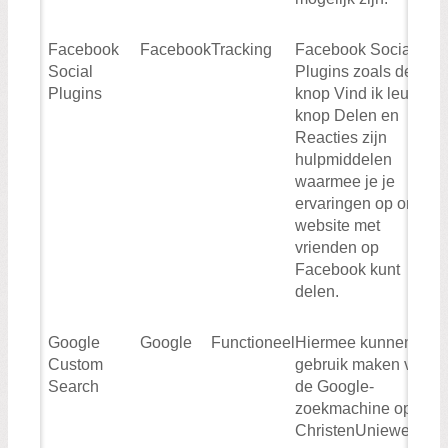
Facebook
Facebook
Tracking
Facebook Social
Social
Plugins zoals de
Plugins
knop Vind ik leuk, de
knop Delen en
Reacties zijn
hulpmiddelen
waarmee je je
ervaringen op onze
website met
vrienden op
Facebook kunt
delen.
Google
Google
Functioneel
Hiermee kunnen wij
Custom
gebruik maken van
Search
de Google-
zoekmachine op de
ChristenUniewebsite