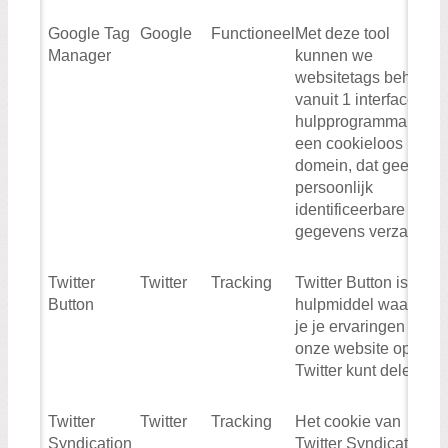
Google Tag
Google
Functioneel
Met deze tool
Manager
kunnen we
websitetags beheren
vanuit 1 interface. Dit
hulpprogramma is
een cookieloos
domein, dat geen
persoonlijk
identificeerbare
gegevens verzamelt
Twitter
Twitter
Tracking
Twitter Button is een
Button
hulpmiddel waarmee
je je ervaringen op
onze website op
Twitter kunt delen.
Twitter
Twitter
Tracking
Het cookie van
Syndication
Twitter Syndication