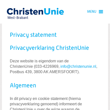
Spring
naar
MENU
Spring
naar
West-Brabant
de
inhoud
Spring
naar
Privacy statement
het
hoofdmenu
Privacyverklaring ChristenUnie
Deze website is eigendom van de
Zoeken:
Zoeken
ChristenUnie (033-4226969,
info@christenunie.nl
,
Postbus 439, 3800 AK AMERSFOORT).
Algemeen
In dit privacy en cookie statement (hierna
privacyverklaring genoemd) informeert de
ChristenUnie u over de wijze waarop de